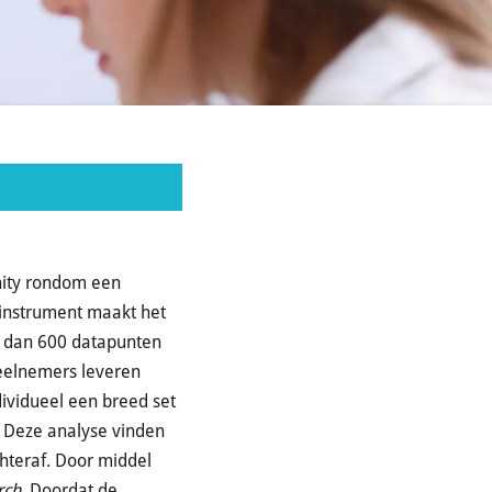
nity rondom een
 instrument maakt het
er dan 600 datapunten
deelnemers leveren
ividueel een breed set
 Deze analyse vinden
hteraf. Door middel
rch.
Doordat de