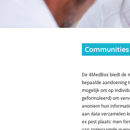
Communities
De 4MedBox biedt de mo
bepaalde aandoening te
mogelijk om op individ
geformuleerd) om vervo
anoniem hun informatie
aan data verzamelen k
ex post plaats: men fo
van zogenaamde query’