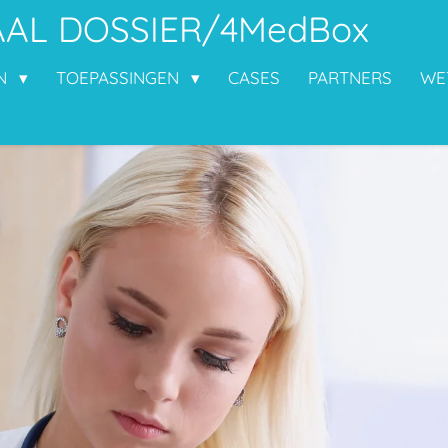
AAL DOSSIER/4MedBox
EN
TOEPASSINGEN
CASES
PARTNERS
WE