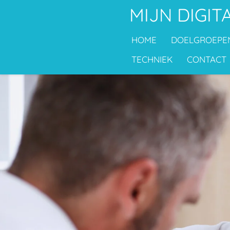
MIJN DIGIT
Ga
direct
HOME
DOELGROEP
naar
de
TECHNIEK
CONTACT
hoofdinhoud