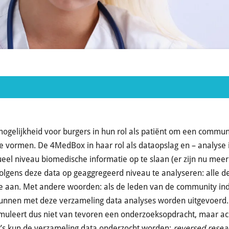
gelijkheid voor burgers in hun rol als patiënt om een commu
 vormen. De 4MedBox in haar rol als dataopslag en – analyse
ueel niveau biomedische informatie op te slaan (er zijn nu me
lgens deze data op geaggregeerd niveau te analyseren: alle 
 aan. Met andere woorden: als de leden van de community ind
unnen met deze verzameling data analyses worden uitgevoerd.
rmuleert dus niet van tevoren een onderzoeksopdracht, maar ac
s kun de verzameling data onderzocht worden:
reversed resea