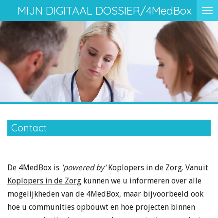
MIJN DIGITAAL DOSSIER/4MedBox
Ga
direct
naar
de
hoofdinhoud
Contact
De 4MedBox is
'powered by'
Koplopers in de Zorg. Vanuit
Koplopers in de Zorg
kunnen we u informeren over alle
mogelijkheden van de 4MedBox, maar bijvoorbeeld ook
hoe u communities opbouwt en hoe projecten binnen